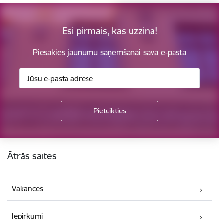
Esi pirmais, kas uzzina!
Piesakies jaunumu saņemšanai savā e-pasta
Kājene
Ātrās saites
Vakances
Iepirkumi