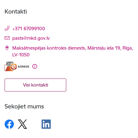
Kontakti
+371 67099100
E-pasts:
pasts@mkd.gov.lv
Maksātnespējas kontroles dienests, Mārstaļu iela 19, Rīga,
LV-1050
Visi kontakti
Sekojiet mums