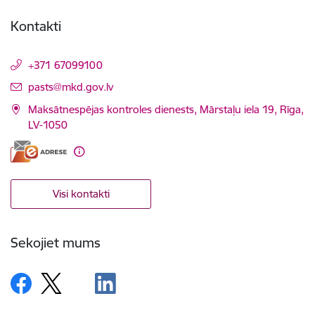
Kontakti
+371 67099100
E-pasts:
pasts@mkd.gov.lv
Maksātnespējas kontroles dienests, Mārstaļu iela 19, Rīga,
LV-1050
Visi kontakti
Sekojiet mums