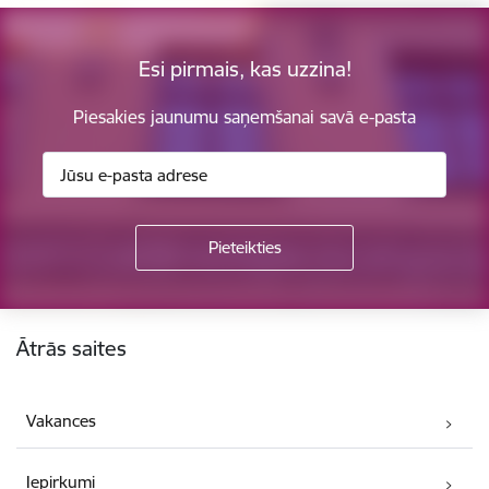
Esi pirmais, kas uzzina!
Piesakies jaunumu saņemšanai savā e-pasta
Kājene
Ātrās saites
Vakances
Iepirkumi