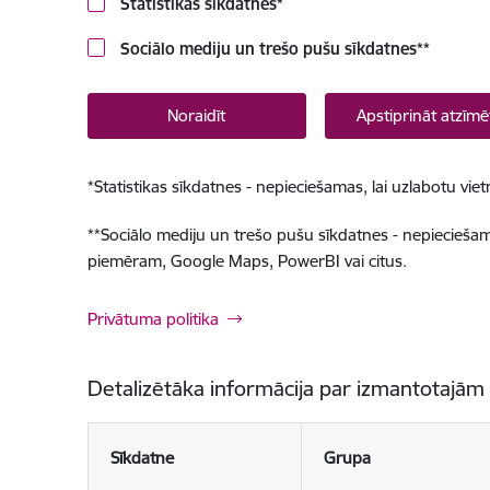
Statistikas sīkdatnes
*
Sociālo mediju un trešo pušu sīkdatnes
**
Noraidīt
Apstiprināt atzīmē
*
Statistikas sīkdatnes - nepieciešamas, lai uzlabotu v
**
Sociālo mediju un trešo pušu sīkdatnes - nepieciešamas
piemēram, Google Maps, PowerBI vai citus.
Privātuma politika
Detalizētāka informācija par izmantotajām
Sīkdatne
Grupa