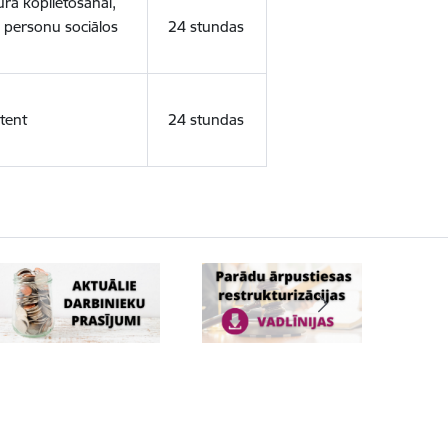
ura koplietošanai,
o personu sociālos
24 stundas
tent
24 stundas