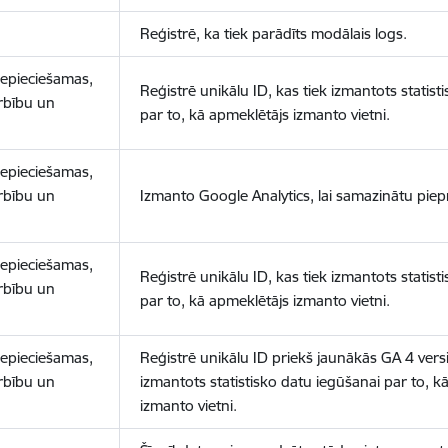
Reģistrē, ka tiek parādīts modālais logs.
nepieciešamas,
Reģistrē unikālu ID, kas tiek izmantots statist
arbību un
par to, kā apmeklētājs izmanto vietni.
nepieciešamas,
arbību un
Izmanto Google Analytics, lai samazinātu piep
nepieciešamas,
Reģistrē unikālu ID, kas tiek izmantots statist
arbību un
par to, kā apmeklētājs izmanto vietni.
nepieciešamas,
Reģistrē unikālu ID priekš jaunākās GA 4 versij
arbību un
izmantots statistisko datu iegūšanai par to, k
izmanto vietni.