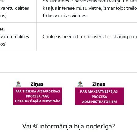
es
Šīs sīkdatnes ir paredzētas tādu vietņu un sat
varētu dalīties
kas jūs interesē mūsu vietnē, izmantojot treš
los)
tīklus vai citas vietnes.
es
varētu dalīties
Cookie is needed for all users for sharing con
los)
Vai šī informācija bija noderīga?