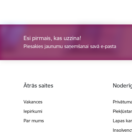
Esi pirmais, kas uzzina!
Piesakies jaunumu saņemšanai savā e-pasta
Kājene
Ātrās saites
Noderīg
Vakances
Privātuma
Iepirkumi
Piekļūsta
Par mums
Lapas kar
Insolvenc