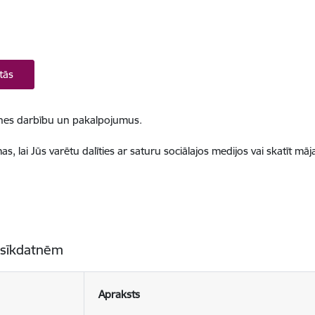
tās
ietnes darbību un pakalpojumus.
, lai Jūs varētu dalīties ar saturu sociālajos medijos vai skatīt mā
 sīkdatnēm
Apraksts