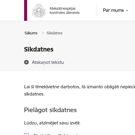
Pāriet uz lapas saturu
Par mums
Sākums
Sīkdatnes
Sīkdatnes
Atskaņot tekstu
Lai šī tīmekļvietne darbotos, tā izmanto obligāti nepiec
sīkdatnes.
Pielāgot sīkdatnes
Lūdzu, atzīmējiet savu izvēli: