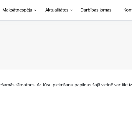
Maksātnespēja
Aktualitātes
Darbības jomas
Kont
iešamās sīkdatnes. Ar Jūsu piekrišanu papildus šajā vietnē var tikt i