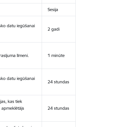
Sesija
isko datu iegūšanai
2 gadi
rasījuma līmeni.
1 minūte
isko datu iegūšanai
24 stundas
as, kas tiek
ā apmeklētājs
24 stundas