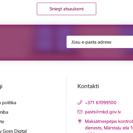
Sniegt atsauksmi
i
Kontakti
 politika
+371 67099100
E-pasts:
pasts@mkd.gov.lv
mība
Maksātnespējas kontrol
te
dienests, Mārstaļu iela 1
y Goes Digital