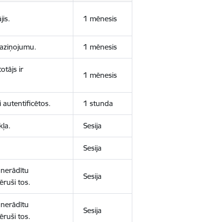
jis.
1 mēnesis
 paziņojumu.
1 mēnesis
otājs ir
1 mēnesis
 autentificētos.
1 stunda
kļa.
Sesija
Sesija
 nerādītu
Sesija
ēruši tos.
 nerādītu
Sesija
ēruši tos.