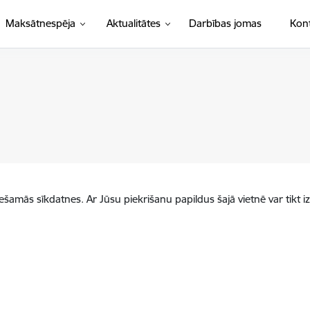
Maksātnespēja
Aktualitātes
Darbības jomas
Kont
iešamās sīkdatnes. Ar Jūsu piekrišanu papildus šajā vietnē var tikt i