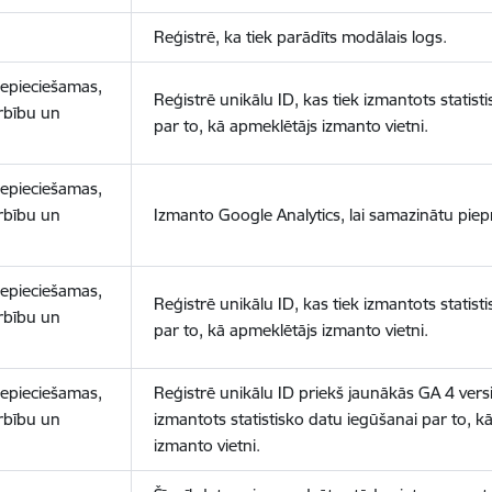
Reģistrē, ka tiek parādīts modālais logs.
nepieciešamas,
Reģistrē unikālu ID, kas tiek izmantots statist
arbību un
par to, kā apmeklētājs izmanto vietni.
nepieciešamas,
arbību un
Izmanto Google Analytics, lai samazinātu piep
nepieciešamas,
Reģistrē unikālu ID, kas tiek izmantots statist
arbību un
par to, kā apmeklētājs izmanto vietni.
nepieciešamas,
Reģistrē unikālu ID priekš jaunākās GA 4 versij
arbību un
izmantots statistisko datu iegūšanai par to, k
izmanto vietni.