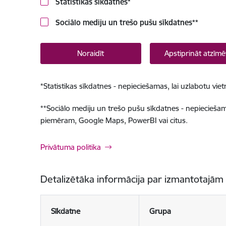
Statistikas sīkdatnes
*
Sociālo mediju un trešo pušu sīkdatnes
**
Noraidīt
Apstiprināt atzīmē
*
Statistikas sīkdatnes - nepieciešamas, lai uzlabotu v
**
Sociālo mediju un trešo pušu sīkdatnes - nepieciešamas
piemēram, Google Maps, PowerBI vai citus.
Privātuma politika
Detalizētāka informācija par izmantotajām
Sīkdatne
Grupa