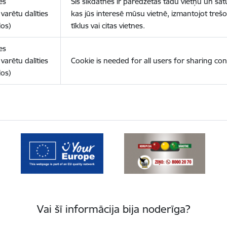
es
Šīs sīkdatnes ir paredzētas tādu vietņu un sat
varētu dalīties
kas jūs interesē mūsu vietnē, izmantojot treš
los)
tīklus vai citas vietnes.
es
varētu dalīties
Cookie is needed for all users for sharing con
los)
Vai šī informācija bija noderīga?