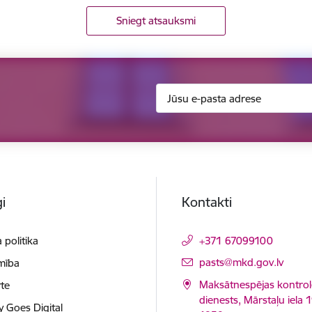
Sniegt atsauksmi
i
Kontakti
 politika
+371 67099100
E-pasts:
pasts@mkd.gov.lv
mība
Maksātnespējas kontrol
te
dienests, Mārstaļu iela 1
y Goes Digital