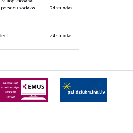
ura koplietošanai,
o personu sociālos
24 stundas
tent
24 stundas