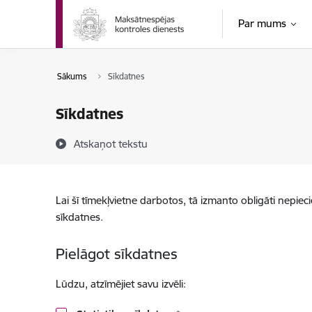
Pāriet uz lapas saturu
Par mums
Sākums
Sīkdatnes
Sīkdatnes
Atskaņot tekstu
Lai šī tīmekļvietne darbotos, tā izmanto obligāti nepiec
sīkdatnes.
Pielāgot sīkdatnes
Lūdzu, atzīmējiet savu izvēli: