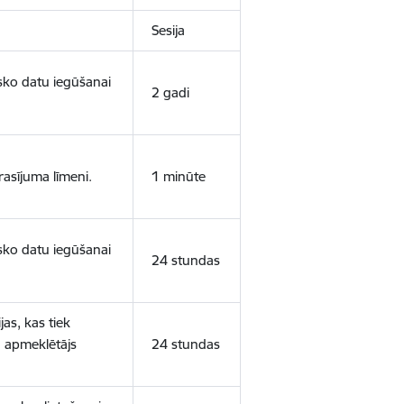
Sesija
isko datu iegūšanai
2 gadi
rasījuma līmeni.
1 minūte
isko datu iegūšanai
24 stundas
as, kas tiek
ā apmeklētājs
24 stundas