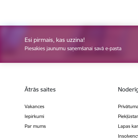
Esi pirmais, kas uzzina!
Piesakies jaunumu saņemšanai savā e-pasta
Kājene
Ātrās saites
Noderīg
Vakances
Privātuma
Iepirkumi
Piekļūsta
Par mums
Lapas kar
Insolvenc