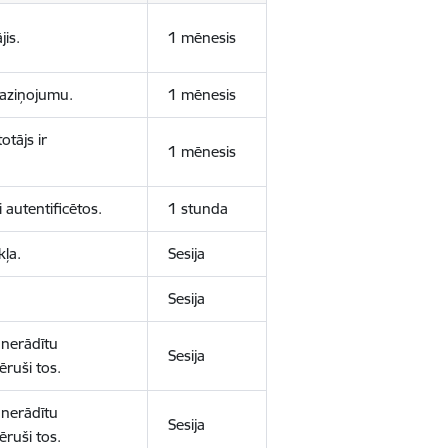
jis.
1 mēnesis
 paziņojumu.
1 mēnesis
otājs ir
1 mēnesis
 autentificētos.
1 stunda
kļa.
Sesija
Sesija
 nerādītu
Sesija
ēruši tos.
 nerādītu
Sesija
ēruši tos.