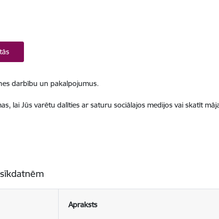
tās
ietnes darbību un pakalpojumus.
, lai Jūs varētu dalīties ar saturu sociālajos medijos vai skatīt mā
 sīkdatnēm
Apraksts