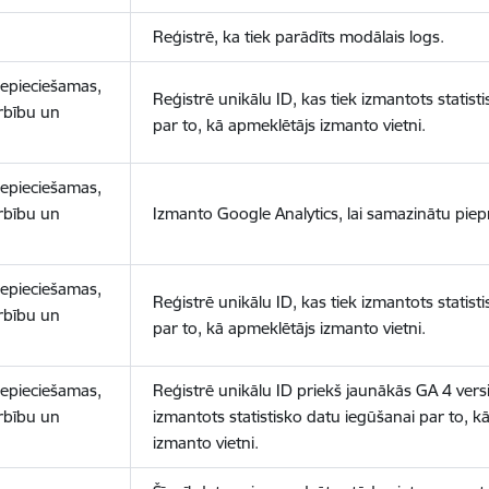
Reģistrē, ka tiek parādīts modālais logs.
nepieciešamas,
Reģistrē unikālu ID, kas tiek izmantots statist
arbību un
par to, kā apmeklētājs izmanto vietni.
nepieciešamas,
arbību un
Izmanto Google Analytics, lai samazinātu piep
nepieciešamas,
Reģistrē unikālu ID, kas tiek izmantots statist
arbību un
par to, kā apmeklētājs izmanto vietni.
nepieciešamas,
Reģistrē unikālu ID priekš jaunākās GA 4 versij
arbību un
izmantots statistisko datu iegūšanai par to, k
izmanto vietni.