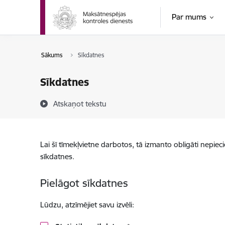
Pāriet uz lapas saturu
Par mums
Sākums
Sīkdatnes
Sīkdatnes
Atskaņot tekstu
Lai šī tīmekļvietne darbotos, tā izmanto obligāti nepiec
sīkdatnes.
Pielāgot sīkdatnes
Lūdzu, atzīmējiet savu izvēli: