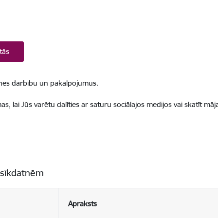
tās
ietnes darbību un pakalpojumus.
, lai Jūs varētu dalīties ar saturu sociālajos medijos vai skatīt mā
 sīkdatnēm
Apraksts