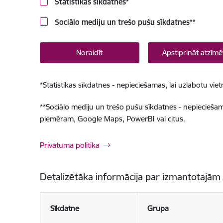
Statistikas sīkdatnes
*
Sociālo mediju un trešo pušu sīkdatnes
**
Noraidīt
Apstiprināt atzīmē
*
Statistikas sīkdatnes - nepieciešamas, lai uzlabotu v
**
Sociālo mediju un trešo pušu sīkdatnes - nepieciešamas
piemēram, Google Maps, PowerBI vai citus.
Privātuma politika
Detalizētāka informācija par izmantotajām
Sīkdatne
Grupa