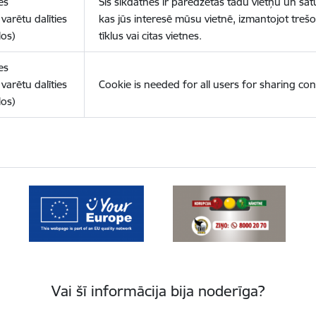
es
Šīs sīkdatnes ir paredzētas tādu vietņu un sat
varētu dalīties
kas jūs interesē mūsu vietnē, izmantojot treš
los)
tīklus vai citas vietnes.
es
varētu dalīties
Cookie is needed for all users for sharing con
los)
Vai šī informācija bija noderīga?