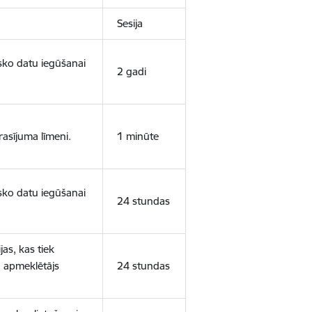
Sesija
isko datu iegūšanai
2 gadi
rasījuma līmeni.
1 minūte
isko datu iegūšanai
24 stundas
as, kas tiek
ā apmeklētājs
24 stundas