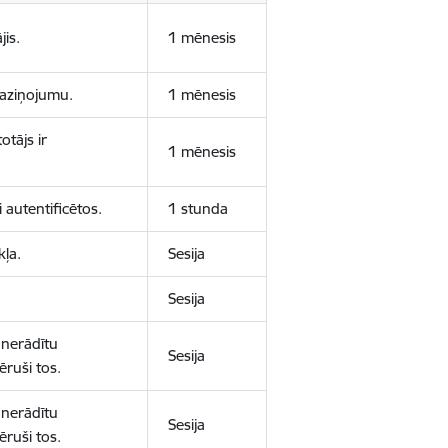
jis.
1 mēnesis
 paziņojumu.
1 mēnesis
otājs ir
1 mēnesis
 autentificētos.
1 stunda
kļa.
Sesija
Sesija
 nerādītu
Sesija
ēruši tos.
 nerādītu
Sesija
ēruši tos.