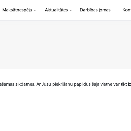
Maksātnespēja
Aktualitātes
Darbības jomas
Kont
iešamās sīkdatnes. Ar Jūsu piekrišanu papildus šajā vietnē var tikt i