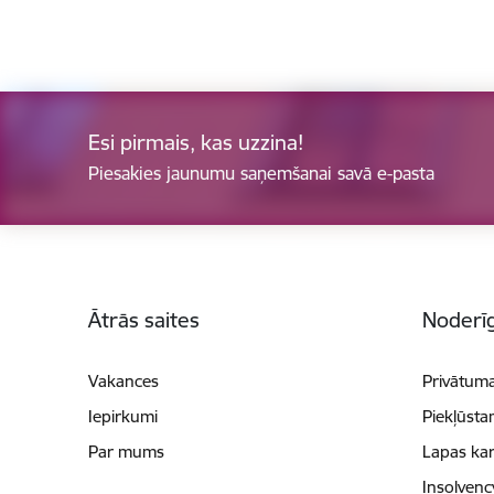
Esi pirmais, kas uzzina!
Piesakies jaunumu saņemšanai savā e-pasta
Kājene
Ātrās saites
Noderīg
Vakances
Privātuma
Iepirkumi
Piekļūsta
Par mums
Lapas kar
Insolvenc