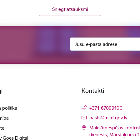
Sniegt atsauksmi
i
Kontakti
 politika
+371 67099100
E-pasts:
pasts@mkd.gov.lv
mība
Maksātnespējas kontrol
te
dienests, Mārstaļu iela 1
y Goes Digital