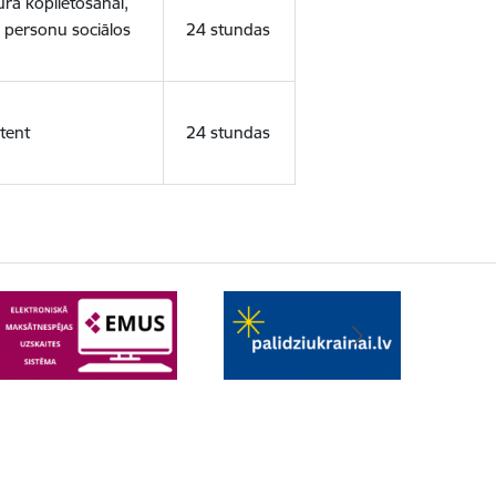
ura koplietošanai,
o personu sociālos
24 stundas
tent
24 stundas