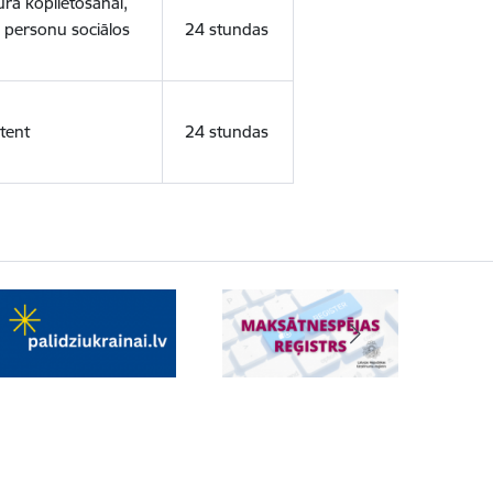
ura koplietošanai,
o personu sociālos
24 stundas
tent
24 stundas