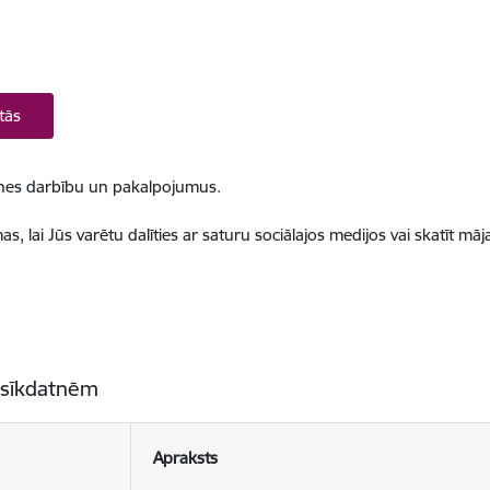
tās
ietnes darbību un pakalpojumus.
, lai Jūs varētu dalīties ar saturu sociālajos medijos vai skatīt mā
 sīkdatnēm
Apraksts