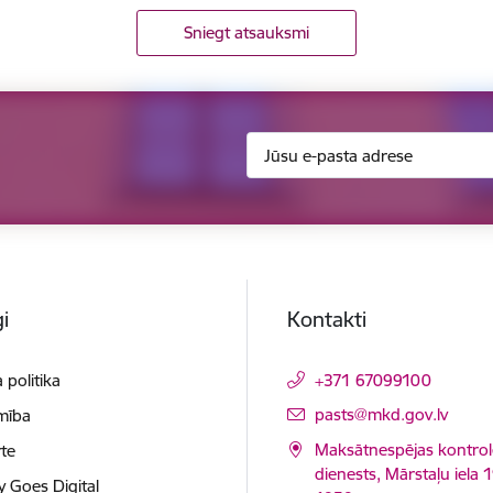
Sniegt atsauksmi
i
Kontakti
 politika
+371 67099100
E-pasts:
pasts@mkd.gov.lv
mība
Maksātnespējas kontrol
te
dienests, Mārstaļu iela 1
y Goes Digital