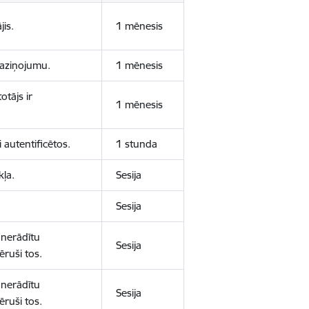
jis.
1 mēnesis
 paziņojumu.
1 mēnesis
otājs ir
1 mēnesis
 autentificētos.
1 stunda
kļa.
Sesija
Sesija
 nerādītu
Sesija
ēruši tos.
 nerādītu
Sesija
ēruši tos.