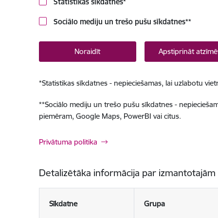
Statistikas sīkdatnes
*
Sociālo mediju un trešo pušu sīkdatnes
**
Noraidīt
Apstiprināt atzīmē
*
Statistikas sīkdatnes - nepieciešamas, lai uzlabotu v
**
Sociālo mediju un trešo pušu sīkdatnes - nepieciešamas
piemēram, Google Maps, PowerBI vai citus.
Privātuma politika
Detalizētāka informācija par izmantotajām
Sīkdatne
Grupa