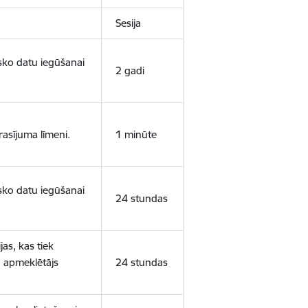
Sesija
isko datu iegūšanai
2 gadi
rasījuma līmeni.
1 minūte
isko datu iegūšanai
24 stundas
as, kas tiek
ā apmeklētājs
24 stundas