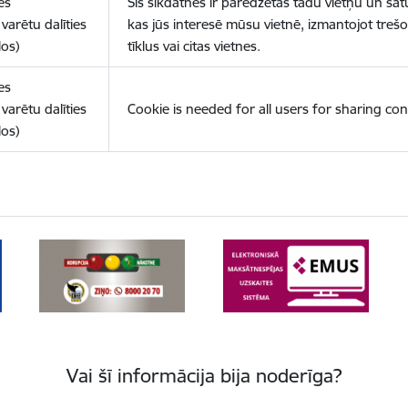
es
Šīs sīkdatnes ir paredzētas tādu vietņu un sat
varētu dalīties
kas jūs interesē mūsu vietnē, izmantojot treš
los)
tīklus vai citas vietnes.
es
varētu dalīties
Cookie is needed for all users for sharing con
los)
Vai šī informācija bija noderīga?