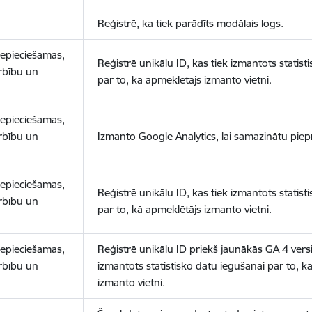
Reģistrē, ka tiek parādīts modālais logs.
nepieciešamas,
Reģistrē unikālu ID, kas tiek izmantots statist
arbību un
par to, kā apmeklētājs izmanto vietni.
nepieciešamas,
arbību un
Izmanto Google Analytics, lai samazinātu piep
nepieciešamas,
Reģistrē unikālu ID, kas tiek izmantots statist
arbību un
par to, kā apmeklētājs izmanto vietni.
nepieciešamas,
Reģistrē unikālu ID priekš jaunākās GA 4 versij
arbību un
izmantots statistisko datu iegūšanai par to, k
izmanto vietni.