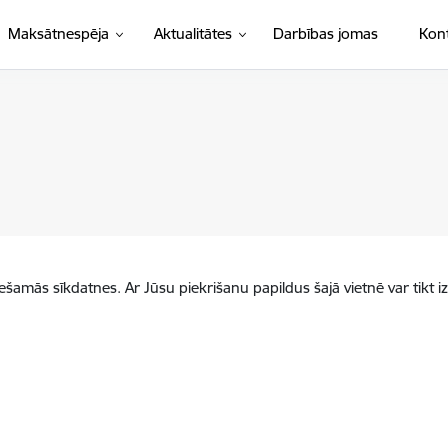
Maksātnespēja
Aktualitātes
Darbības jomas
Kont
iešamās sīkdatnes. Ar Jūsu piekrišanu papildus šajā vietnē var tikt i