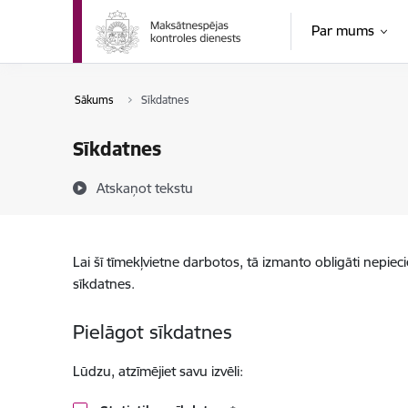
Pāriet uz lapas saturu
Par mums
Sākums
Sīkdatnes
Sīkdatnes
Atskaņot tekstu
Lai šī tīmekļvietne darbotos, tā izmanto obligāti nepiec
sīkdatnes.
Pielāgot sīkdatnes
Lūdzu, atzīmējiet savu izvēli: