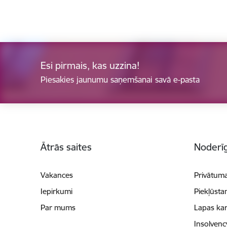
Esi pirmais, kas uzzina!
Piesakies jaunumu saņemšanai savā e-pasta
Kājene
Ātrās saites
Noderīg
Vakances
Privātuma
Iepirkumi
Piekļūsta
Par mums
Lapas kar
Insolvenc