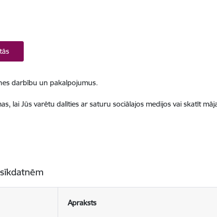
tās
ietnes darbību un pakalpojumus.
, lai Jūs varētu dalīties ar saturu sociālajos medijos vai skatīt mā
 sīkdatnēm
Apraksts