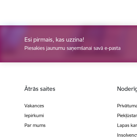
Esi pirmais, kas uzzina!
Piesakies jaunumu saņemšanai savā e-pasta
Kājene
Ātrās saites
Noderīg
Vakances
Privātuma
Iepirkumi
Piekļūsta
Par mums
Lapas kar
Insolvenc