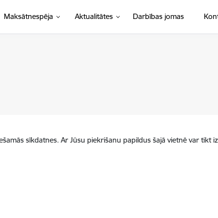
Maksātnespēja
Aktualitātes
Darbības jomas
Kont
iešamās sīkdatnes. Ar Jūsu piekrišanu papildus šajā vietnē var tikt i