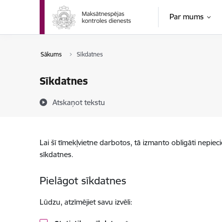
Pāriet uz lapas saturu
Par mums
Sākums
Sīkdatnes
Sīkdatnes
Atskaņot tekstu
Lai šī tīmekļvietne darbotos, tā izmanto obligāti nepiec
sīkdatnes.
Pielāgot sīkdatnes
Lūdzu, atzīmējiet savu izvēli: