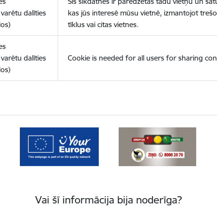
es
Šīs sīkdatnes ir paredzētas tādu vietņu un sat
varētu dalīties
kas jūs interesē mūsu vietnē, izmantojot treš
los)
tīklus vai citas vietnes.
es
varētu dalīties
Cookie is needed for all users for sharing con
los)
Vai šī informācija bija noderīga?