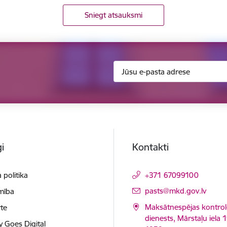
Sniegt atsauksmi
i
Kontakti
 politika
+371 67099100
E-pasts:
pasts@mkd.gov.lv
mība
Maksātnespējas kontrol
te
dienests, Mārstaļu iela 1
y Goes Digital