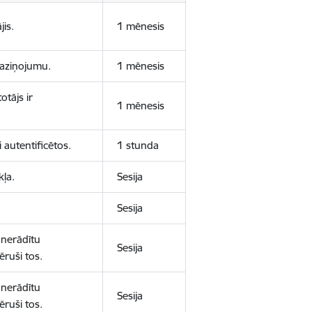
jis.
1 mēnesis
 paziņojumu.
1 mēnesis
otājs ir
1 mēnesis
 autentificētos.
1 stunda
kļa.
Sesija
Sesija
 nerādītu
Sesija
ēruši tos.
 nerādītu
Sesija
ēruši tos.