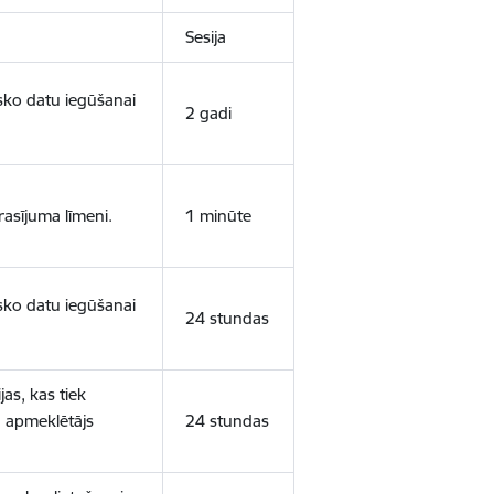
Sesija
isko datu iegūšanai
2 gadi
rasījuma līmeni.
1 minūte
isko datu iegūšanai
24 stundas
as, kas tiek
ā apmeklētājs
24 stundas