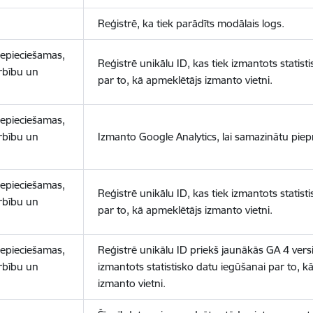
Reģistrē, ka tiek parādīts modālais logs.
nepieciešamas,
Reģistrē unikālu ID, kas tiek izmantots statist
arbību un
par to, kā apmeklētājs izmanto vietni.
nepieciešamas,
arbību un
Izmanto Google Analytics, lai samazinātu piep
nepieciešamas,
Reģistrē unikālu ID, kas tiek izmantots statist
arbību un
par to, kā apmeklētājs izmanto vietni.
nepieciešamas,
Reģistrē unikālu ID priekš jaunākās GA 4 versij
arbību un
izmantots statistisko datu iegūšanai par to, k
izmanto vietni.