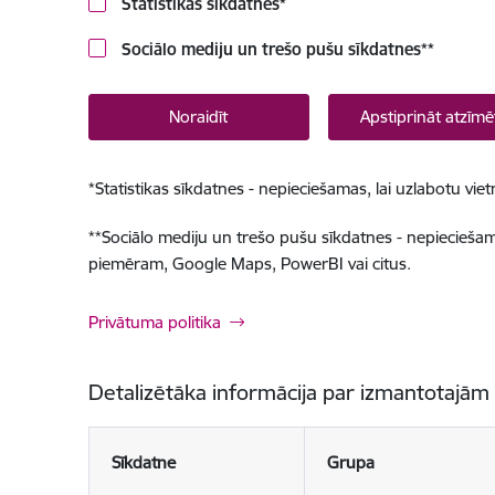
Statistikas sīkdatnes
*
Sociālo mediju un trešo pušu sīkdatnes
**
Noraidīt
Apstiprināt atzīmē
*
Statistikas sīkdatnes - nepieciešamas, lai uzlabotu v
**
Sociālo mediju un trešo pušu sīkdatnes - nepieciešamas
piemēram, Google Maps, PowerBI vai citus.
Privātuma politika
Detalizētāka informācija par izmantotajām
Sīkdatne
Grupa