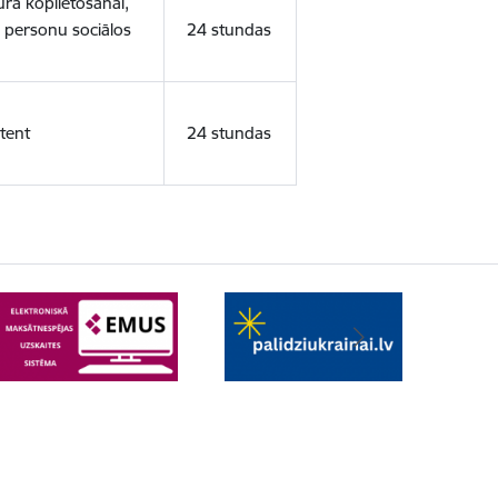
ura koplietošanai,
o personu sociālos
24 stundas
tent
24 stundas