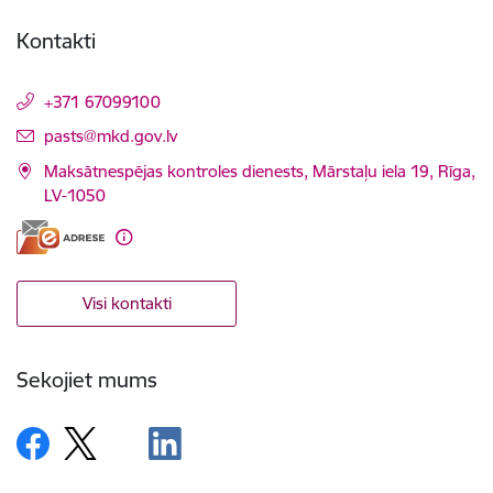
Kontakti
+371 67099100
E-pasts:
pasts@mkd.gov.lv
Maksātnespējas kontroles dienests, Mārstaļu iela 19, Rīga,
LV-1050
Visi kontakti
Sekojiet mums