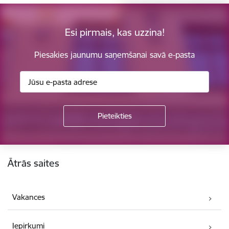
Esi pirmais, kas uzzina!
Piesakies jaunumu saņemšanai savā e-pasta
Kājene
Ātrās saites
Vakances
Iepirkumi