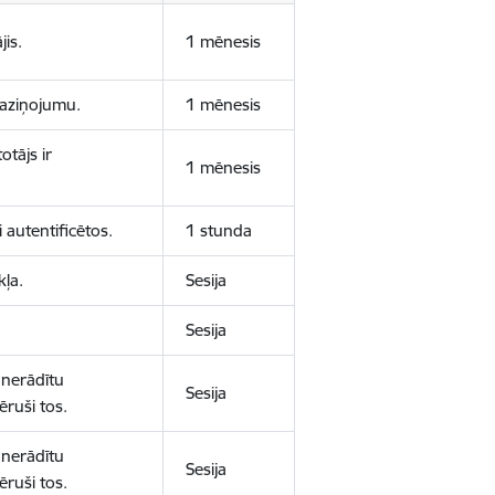
jis.
1 mēnesis
 paziņojumu.
1 mēnesis
otājs ir
1 mēnesis
 autentificētos.
1 stunda
kļa.
Sesija
Sesija
 nerādītu
Sesija
ēruši tos.
 nerādītu
Sesija
ēruši tos.