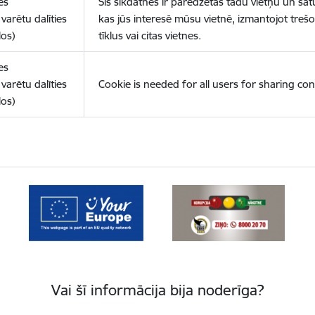
es
Šīs sīkdatnes ir paredzētas tādu vietņu un sat
varētu dalīties
kas jūs interesē mūsu vietnē, izmantojot treš
los)
tīklus vai citas vietnes.
es
varētu dalīties
Cookie is needed for all users for sharing con
los)
Vai šī informācija bija noderīga?