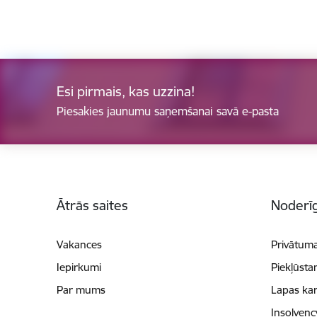
Esi pirmais, kas uzzina!
Piesakies jaunumu saņemšanai savā e-pasta
Kājene
Ātrās saites
Noderīg
Vakances
Privātuma
Iepirkumi
Piekļūsta
Par mums
Lapas kar
Insolvenc