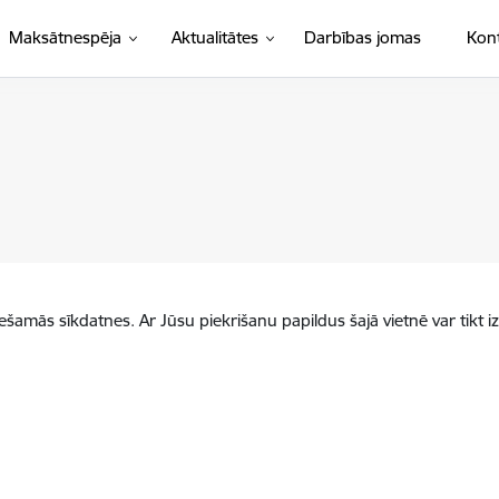
Maksātnespēja
Aktualitātes
Darbības jomas
Kont
iešamās sīkdatnes. Ar Jūsu piekrišanu papildus šajā vietnē var tikt i