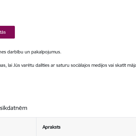
tās
ietnes darbību un pakalpojumus.
, lai Jūs varētu dalīties ar saturu sociālajos medijos vai skatīt mā
 sīkdatnēm
Apraksts