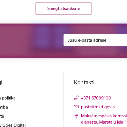
Sniegt atsauksmi
i
Kontakti
 politika
+371 67099100
E-pasts:
pasts@mkd.gov.lv
mība
Maksātnespējas kontrol
te
dienests, Mārstaļu iela 1
y Goes Digital