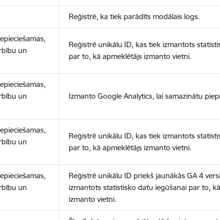
Reģistrē, ka tiek parādīts modālais logs.
nepieciešamas,
Reģistrē unikālu ID, kas tiek izmantots statist
arbību un
par to, kā apmeklētājs izmanto vietni.
nepieciešamas,
arbību un
Izmanto Google Analytics, lai samazinātu piep
nepieciešamas,
Reģistrē unikālu ID, kas tiek izmantots statist
arbību un
par to, kā apmeklētājs izmanto vietni.
nepieciešamas,
Reģistrē unikālu ID priekš jaunākās GA 4 versij
arbību un
izmantots statistisko datu iegūšanai par to, k
izmanto vietni.