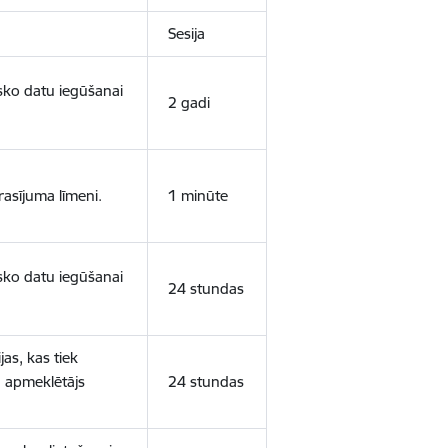
Sesija
isko datu iegūšanai
2 gadi
rasījuma līmeni.
1 minūte
isko datu iegūšanai
24 stundas
as, kas tiek
ā apmeklētājs
24 stundas