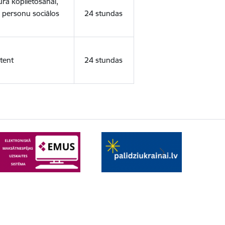
ura koplietošanai,
o personu sociālos
24 stundas
tent
24 stundas