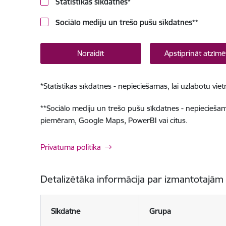
Statistikas sīkdatnes
*
Sociālo mediju un trešo pušu sīkdatnes
**
Noraidīt
Apstiprināt atzīmē
*
Statistikas sīkdatnes - nepieciešamas, lai uzlabotu v
**
Sociālo mediju un trešo pušu sīkdatnes - nepieciešamas
piemēram, Google Maps, PowerBI vai citus.
Privātuma politika
Detalizētāka informācija par izmantotajām
Sīkdatne
Grupa