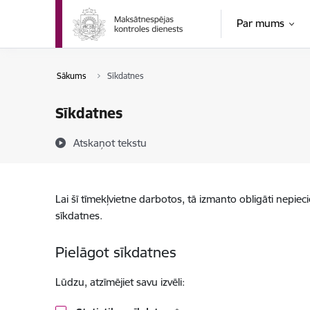
Pāriet uz lapas saturu
Par mums
Sākums
Sīkdatnes
Sīkdatnes
Atskaņot tekstu
Lai šī tīmekļvietne darbotos, tā izmanto obligāti nepiec
sīkdatnes.
Pielāgot sīkdatnes
Lūdzu, atzīmējiet savu izvēli: