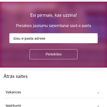
Esi pirmais, kas uzzina!
Piesakies jaunumu saņemšanai savā e-pasta
Kājene
Ātrās saites
Vakances
Iepirkumi