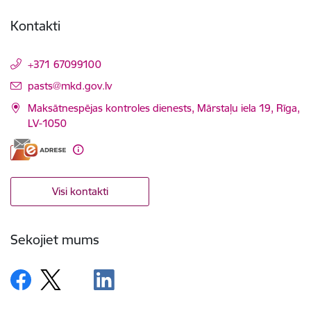
Kontakti
+371 67099100
E-pasts:
pasts@mkd.gov.lv
Maksātnespējas kontroles dienests, Mārstaļu iela 19, Rīga,
LV-1050
Visi kontakti
Sekojiet mums