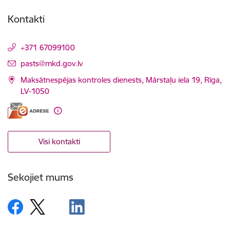
Kontakti
+371 67099100
E-pasts:
pasts@mkd.gov.lv
Maksātnespējas kontroles dienests, Mārstaļu iela 19, Rīga,
LV-1050
Visi kontakti
Sekojiet mums