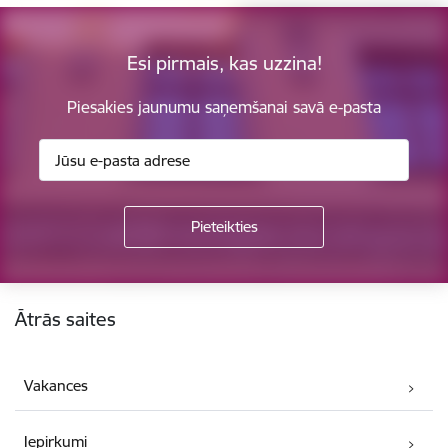
Esi pirmais, kas uzzina!
Piesakies jaunumu saņemšanai savā e-pasta
Kājene
Ātrās saites
Vakances
Iepirkumi