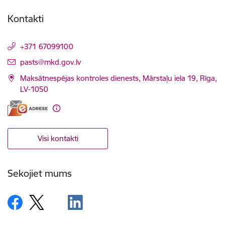
Kontakti
+371 67099100
E-pasts:
pasts@mkd.gov.lv
Maksātnespējas kontroles dienests, Mārstaļu iela 19, Rīga,
LV-1050
Visi kontakti
Sekojiet mums