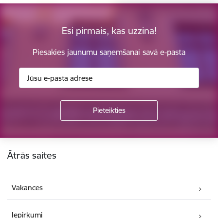
Esi pirmais, kas uzzina!
Piesakies jaunumu saņemšanai savā e-pasta
Kājene
Ātrās saites
Vakances
Iepirkumi