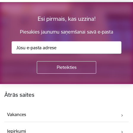
Esi pirmais, kas uzzina!
Piesakies jaunumu saņemšanai savā e-pasta
Kājene
Ātrās saites
Vakances
Iepirkumi