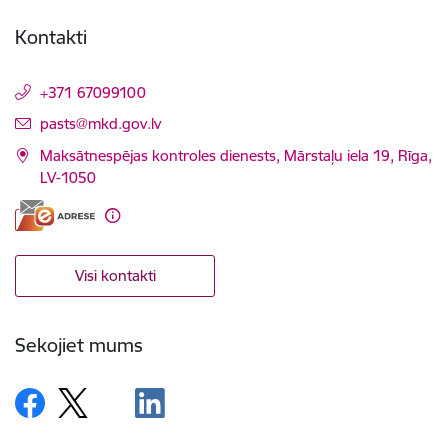
Kontakti
+371 67099100
E-pasts:
pasts@mkd.gov.lv
Maksātnespējas kontroles dienests, Mārstaļu iela 19, Rīga,
LV-1050
Visi kontakti
Sekojiet mums