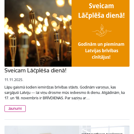
Sveicam Lāčplēša dienā!
11.11.2025.
Lāpu gaismā šodien iemirdzas brīvības stāsts. Godinām varoņus, kas
sargājuši Latviju — lai viņu drosme mūs iedvesmo ik dienu. Atgādinām, ka
17. un 18. novembris ir BRĪVDIENAS. Par saziņu ar…
Jaunumi