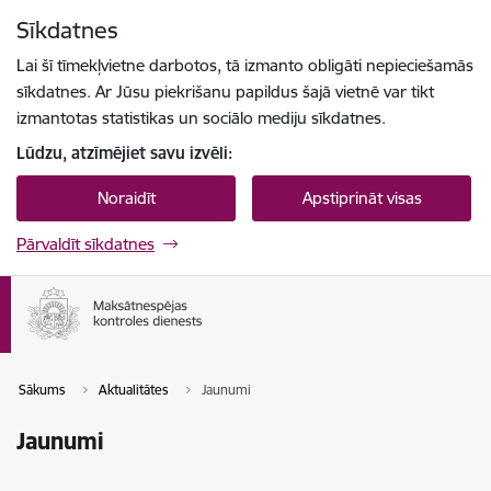
Pāriet uz lapas saturu
Sīkdatnes
Spied
lai meklētu
Enter
Lai šī tīmekļvietne darbotos, tā izmanto obligāti nepieciešamās
sīkdatnes. Ar Jūsu piekrišanu papildus šajā vietnē var tikt
izmantotas statistikas un sociālo mediju sīkdatnes.
Lūdzu, atzīmējiet savu izvēli:
Noraidīt
Apstiprināt visas
Pārvaldīt sīkdatnes
Sākums
Aktualitātes
Jaunumi
Jaunumi