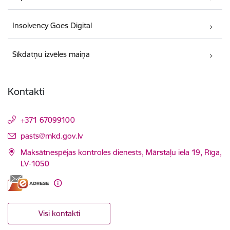
Insolvency Goes Digital
Sīkdatņu izvēles maiņa
Kontakti
+371 67099100
E-pasts:
pasts@mkd.gov.lv
Maksātnespējas kontroles dienests, Mārstaļu iela 19, Rīga,
LV-1050
Visi kontakti