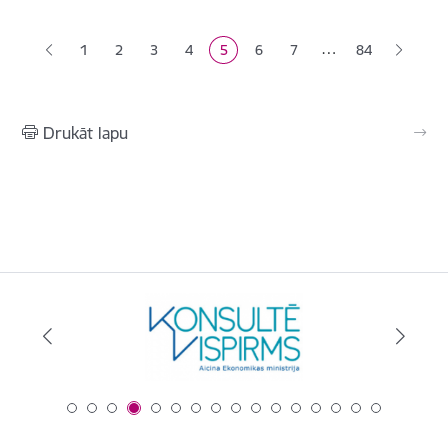
Lapošana
…
1
2
3
4
5
6
7
84
Lapa
Lapa
Lapa
Pašreizējā lapa
Lapa
Lapa
Drukāt lapu