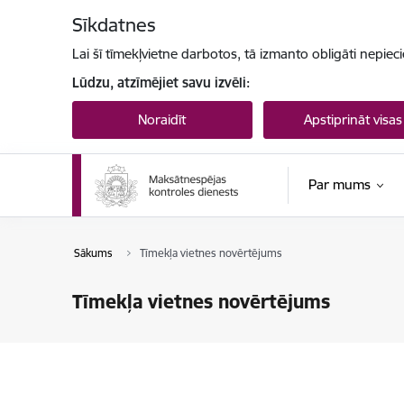
Pāriet uz lapas saturu
Sīkdatnes
Lai šī tīmekļvietne darbotos, tā izmanto obligāti nepiec
Lūdzu, atzīmējiet savu izvēli:
Noraidīt
Apstiprināt visas
Par mums
Sākums
Tīmekļa vietnes novērtējums
Tīmekļa vietnes novērtējums