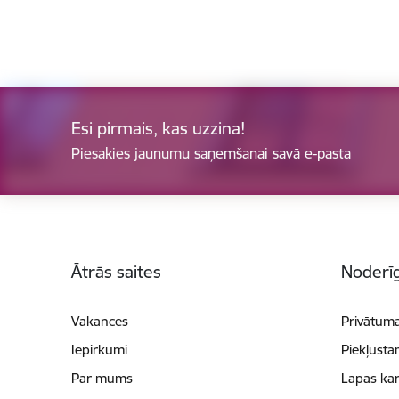
Esi pirmais, kas uzzina!
Piesakies jaunumu saņemšanai savā e-pasta
Kājene
Ātrās saites
Noderīg
Vakances
Privātuma
Iepirkumi
Piekļūsta
Par mums
Lapas kar