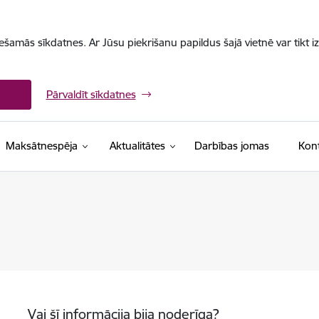
iešamās sīkdatnes. Ar Jūsu piekrišanu papildus šajā vietnē var tikt i
Pārvaldīt sīkdatnes
Maksātnespēja
Aktualitātes
Darbības jomas
Kont
Vai šī informācija bija noderīga?