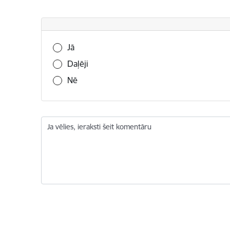
Vai šī informācija bija noderīga?
Jā
Daļēji
Nē
Ja vēlies, ieraksti šeit komentāru