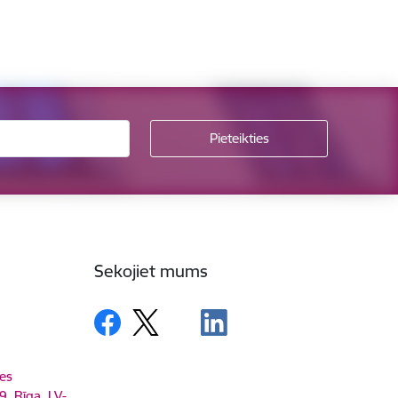
Sekojiet mums
es
9, Rīga, LV-