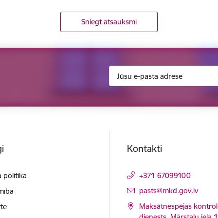
Sniegt atsauksmi
i
Kontakti
 politika
+371 67099100
E-pasts:
pasts@mkd.gov.lv
mība
Maksātnespējas kontrol
te
dienests, Mārstaļu iela 1