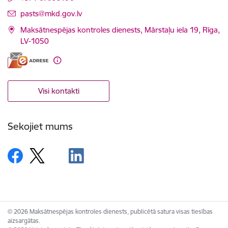
E-pasts:
pasts@mkd.gov.lv
Maksātnespējas kontroles dienests, Mārstaļu iela 19, Rīga,
LV-1050
Visi kontakti
Sekojiet mums
© 2026 Maksātnespējas kontroles dienests, publicētā satura visas tiesības
aizsargātas.