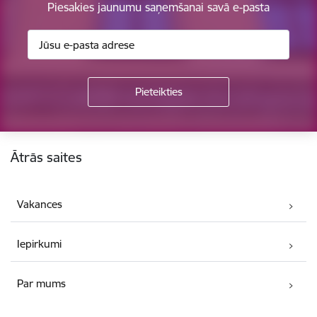
Piesakies jaunumu saņemšanai savā e-pasta
Kājene
Ātrās saites
Vakances
Iepirkumi
Par mums