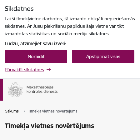
Pāriet uz lapas saturu
Sīkdatnes
Spied
lai meklētu
Enter
Lai šī tīmekļvietne darbotos, tā izmanto obligāti nepieciešamās
sīkdatnes. Ar Jūsu piekrišanu papildus šajā vietnē var tikt
izmantotas statistikas un sociālo mediju sīkdatnes.
Lūdzu, atzīmējiet savu izvēli:
Noraidīt
Apstiprināt visas
Pārvaldīt sīkdatnes
Sākums
Tīmekļa vietnes novērtējums
Tīmekļa vietnes novērtējums