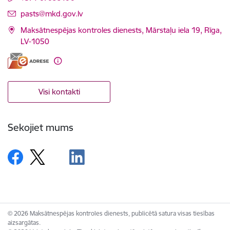
E-pasts:
pasts@mkd.gov.lv
Maksātnespējas kontroles dienests, Mārstaļu iela 19, Rīga,
LV-1050
Visi kontakti
Sekojiet mums
© 2026 Maksātnespējas kontroles dienests, publicētā satura visas tiesības
aizsargātas.