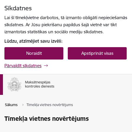
Pāriet uz lapas saturu
Sīkdatnes
Spied
lai meklētu
Enter
Lai šī tīmekļvietne darbotos, tā izmanto obligāti nepieciešamās
sīkdatnes. Ar Jūsu piekrišanu papildus šajā vietnē var tikt
izmantotas statistikas un sociālo mediju sīkdatnes.
Lūdzu, atzīmējiet savu izvēli:
Noraidīt
Apstiprināt visas
Pārvaldīt sīkdatnes
Sākums
Tīmekļa vietnes novērtējums
Tīmekļa vietnes novērtējums