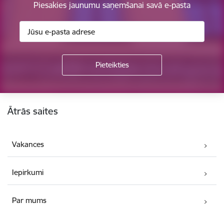
Piesakies jaunumu saņemšanai savā e-pasta
Kājene
Ātrās saites
Vakances
Iepirkumi
Par mums