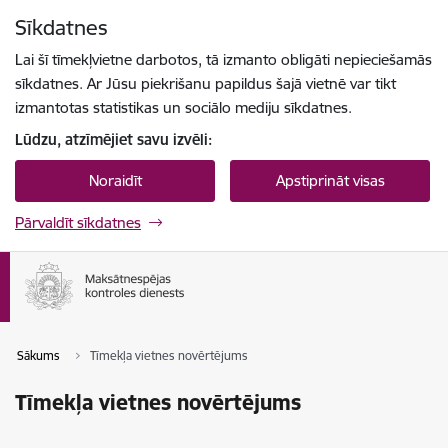
Pāriet uz lapas saturu
Sīkdatnes
Spied
lai meklētu
Enter
Lai šī tīmekļvietne darbotos, tā izmanto obligāti nepieciešamās
sīkdatnes. Ar Jūsu piekrišanu papildus šajā vietnē var tikt
izmantotas statistikas un sociālo mediju sīkdatnes.
Lūdzu, atzīmējiet savu izvēli:
Noraidīt
Apstiprināt visas
Pārvaldīt sīkdatnes
Sākums
Tīmekļa vietnes novērtējums
Tīmekļa vietnes novērtējums