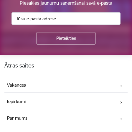
Piesakies jaunumu saņemšanai savā e-pasta
Kājene
Ātrās saites
Vakances
Iepirkumi
Par mums