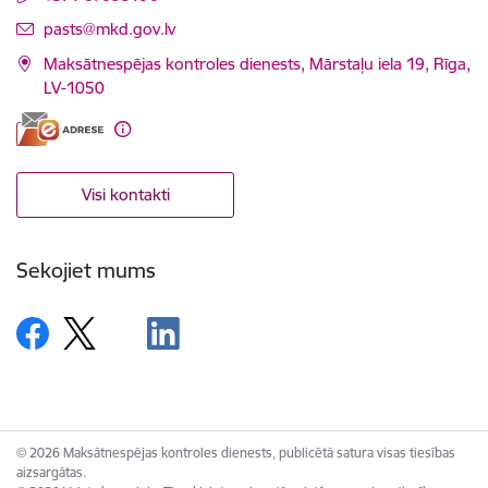
E-pasts:
pasts@mkd.gov.lv
Maksātnespējas kontroles dienests, Mārstaļu iela 19, Rīga,
LV-1050
Visi kontakti
Sekojiet mums
© 2026 Maksātnespējas kontroles dienests, publicētā satura visas tiesības
aizsargātas.