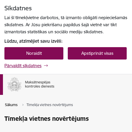
Pāriet uz lapas saturu
Sīkdatnes
Spied
lai meklētu
Enter
Lai šī tīmekļvietne darbotos, tā izmanto obligāti nepieciešamās
sīkdatnes. Ar Jūsu piekrišanu papildus šajā vietnē var tikt
izmantotas statistikas un sociālo mediju sīkdatnes.
Lūdzu, atzīmējiet savu izvēli:
Noraidīt
Apstiprināt visas
Pārvaldīt sīkdatnes
Sākums
Tīmekļa vietnes novērtējums
Tīmekļa vietnes novērtējums