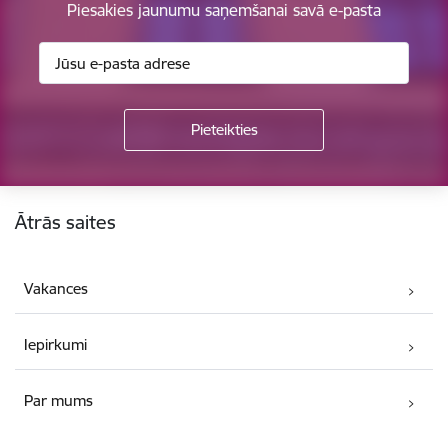
Piesakies jaunumu saņemšanai savā e-pasta
Kājene
Ātrās saites
Vakances
Iepirkumi
Par mums