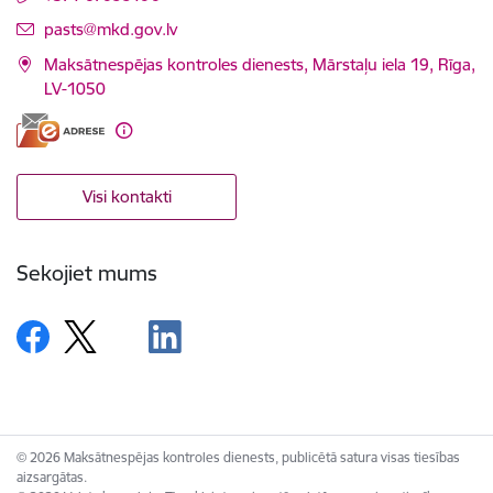
E-pasts:
pasts@mkd.gov.lv
Maksātnespējas kontroles dienests, Mārstaļu iela 19, Rīga,
LV-1050
Visi kontakti
Sekojiet mums
© 2026 Maksātnespējas kontroles dienests, publicētā satura visas tiesības
aizsargātas.