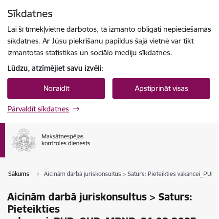
Pāriet uz lapas saturu
Sīkdatnes
Spied
lai meklētu
Enter
Lai šī tīmekļvietne darbotos, tā izmanto obligāti nepieciešamās
sīkdatnes. Ar Jūsu piekrišanu papildus šajā vietnē var tikt
izmantotas statistikas un sociālo mediju sīkdatnes.
Lūdzu, atzīmējiet savu izvēli:
Noraidīt
Apstiprināt visas
Pārvaldīt sīkdatnes
Sākums
Aicinām darbā juriskonsultus > Saturs: Pieteikties vakancei_
Aicinām darbā juriskonsultus > Saturs:
Pieteikties