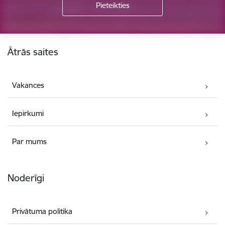
Kājene
Ātrās saites
Vakances
Iepirkumi
Par mums
Noderīgi
Privātuma politika