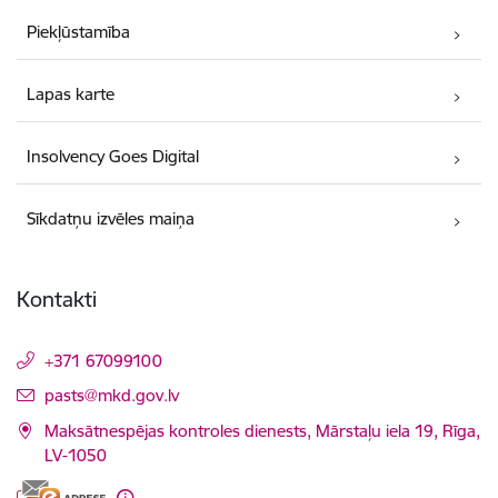
Piekļūstamība
Lapas karte
Insolvency Goes Digital
Sīkdatņu izvēles maiņa
Kontakti
+371 67099100
E-pasts:
pasts@mkd.gov.lv
Maksātnespējas kontroles dienests, Mārstaļu iela 19, Rīga,
LV-1050