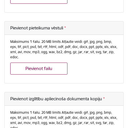
Pievienot pieteikuma vēstuli
Maksimums 1 failu. 20 MB limits Atļautie veidi: gif, jpg, png, bmp,
eps, tif, pict, psd, txt, rtf, html, odf, pdf, doc, docx, ppt, pptx, xls, xlsx,
xml, avi, mov, mp3, ogg, wav, bz2, dmg, gz, jar, rar, sit, svg, tar, zip,
edoc.
Pievienot failu
Pievienot izglītību apliecinoša dokumenta kopiju
Maksimums 1 failu. 20 MB limits Atļautie veidi: gif, jpg, png, bmp,
eps, tif, pict, psd, txt, rtf, html, odf, pdf, doc, docx, ppt, pptx, xls, xlsx,
xml, avi, mov, mp3, ogg, wav, bz2, dmg, gz, jar, rar, sit, svg, tar, zip,
edoc.