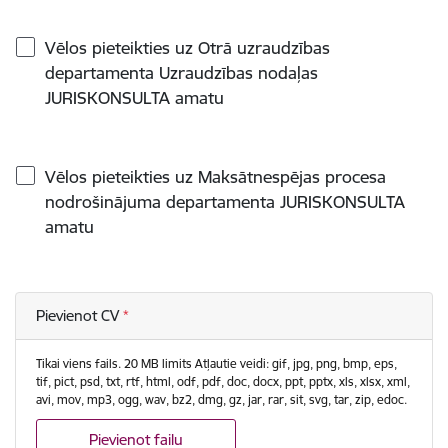
Vēlos pieteikties uz Otrā uzraudzības
departamenta Uzraudzības nodaļas
JURISKONSULTA amatu
Vēlos pieteikties uz Maksātnespējas procesa
nodrošinājuma departamenta JURISKONSULTA
amatu
Pievienot CV
Tikai viens fails. 20 MB limits Atļautie veidi: gif, jpg, png, bmp, eps,
tif, pict, psd, txt, rtf, html, odf, pdf, doc, docx, ppt, pptx, xls, xlsx, xml,
avi, mov, mp3, ogg, wav, bz2, dmg, gz, jar, rar, sit, svg, tar, zip, edoc.
Pievienot failu