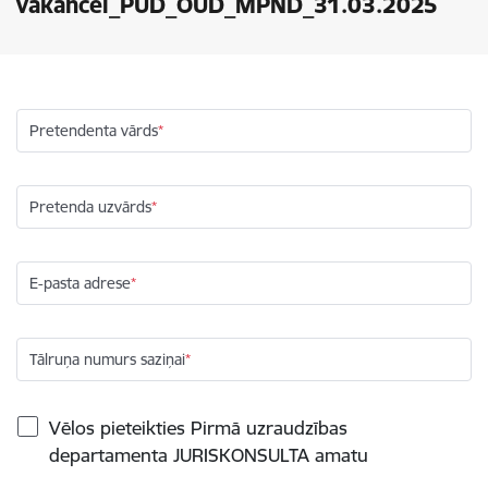
vakancei_PUD_OUD_MPND_31.03.2025
Pretendenta vārds
Pretenda uzvārds
E-pasta adrese
Tālruņa numurs saziņai
Vēlos pieteikties Pirmā uzraudzības
departamenta JURISKONSULTA amatu