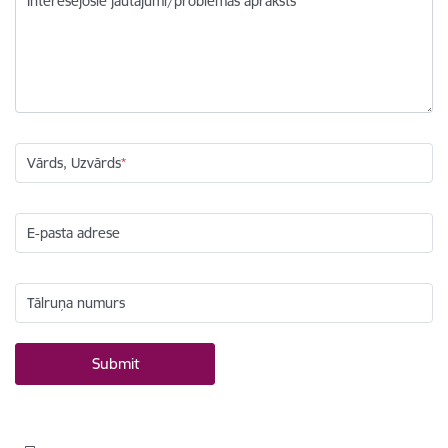
Interesējošie jautājumi/problēmas apraksts
Vārds, Uzvārds
E-pasta adrese
Tālruņa numurs