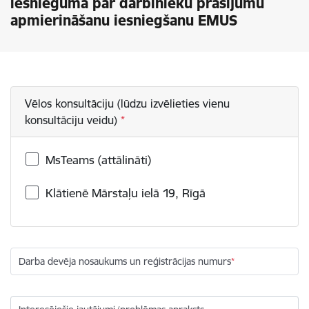
iesnieguma par darbinieku prasījumu
apmierināšanu iesniegšanu EMUS
Vēlos konsultāciju (lūdzu izvēlieties vienu
konsultāciju veidu)
MsTeams (attālināti)
Klātienē Mārstaļu ielā 19, Rīgā
Darba devēja nosaukums un reģistrācijas numurs