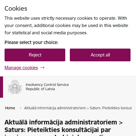
Skip to page content
Cookies
Press
to search
Enter
This website uses strictly necessary cookies to operate. With
your consent, additional cookies may be used in this website
for statistical and social media purposes.
Please select your choice:
Reject
Accept all
Manage cookies
Home
Aktuālā informācija administratoriem > Saturs: Pieteikties konsul
Aktuālā informācija administratoriem >
Saturs: Pieteikties konsultācijai par