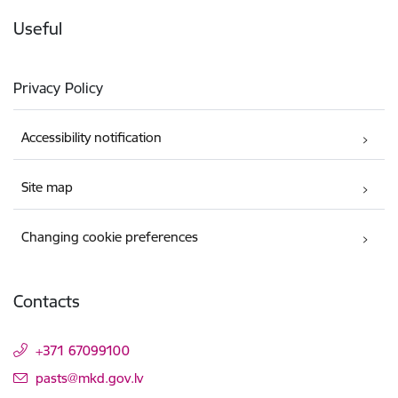
Useful
Privacy Policy
Accessibility notification
Site map
Changing cookie preferences
Contacts
+371 67099100
E-mail:
pasts@mkd.gov.lv